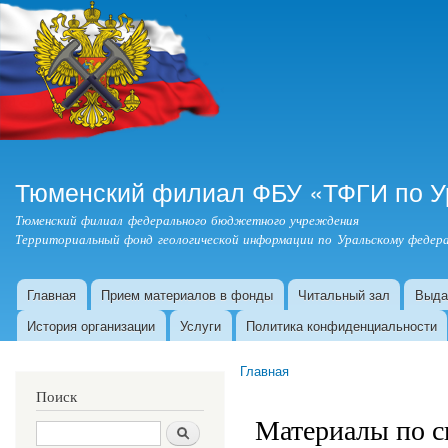
Пер
ос
со
Тюменский филиал ФБУ «ТФГИ по У
Тюменский филиал федерального бюджетного учреждения
Территориальный фонд геологической информации по Уральскому федера
Главная
Прием материалов в фонды
Читальный зал
Выда
Главное меню
История организации
Услуги
Политика конфиденциальности
Главная
Вы здесь
Поиск
Материалы по 
Поиск