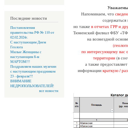
Уважаемы
Напоминаем, что
сведен
Последние новости
содержаться 
но также
в отчетах ГРР и др
Постановления
Тюменский филиал ФБУ «ТФГ
правительства РФ № 110 от
02.02.2024г.
на возмездной основ
С наступающим Днем
(геолог
Геолога
по интересующему вас о
Милые Женщины с
наступающим 8-м
территории
(в со
МАРТОМ!!!
а также предоставляе
Поздравляем наших мужчин
информации
краткую / ра
с наступающим праздником
23 - февраля!!!
ВНИМАНИЕ
НЕДРОПОЛЬЗОВАТЕЛЕЙ!
все новости