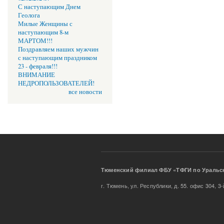
С наступающим Днем
Геолога
Милые Женщины с
наступающим 8-м
МАРТОМ!!!
Поздравляем наших мужчин
с наступающим праздником
23 - февраля!!!
ВНИМАНИЕ
НЕДРОПОЛЬЗОВАТЕЛЕЙ!
все новости
Тюменский филиал ФБУ «ТФГИ по 
г. Тюмень, ул. Республики, д. 55. офис 304