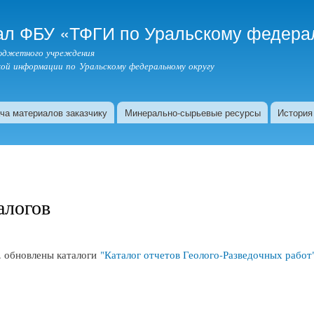
Перейти к
основному
л ФБУ «ТФГИ по Уральскому федерал
содержанию
бюджетного учреждения
ой информации по Уральскому федеральному округу
ча материалов заказчику
Минерально-сырьевые ресурсы
История
алогов
г. обновлены каталоги
"Каталог отчетов Геолого-Разведочных работ