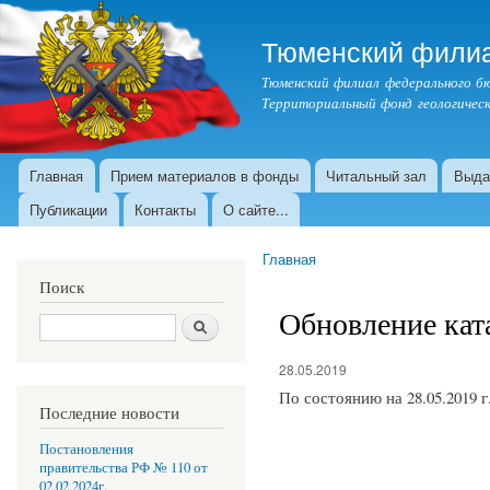
Тюменский филиа
Тюменский филиал федерального 
Территориальный фонд геологическ
Главная
Прием материалов в фонды
Читальный зал
Выда
Главное меню
Публикации
Контакты
О сайте...
Главная
Вы здесь
Поиск
Обновление кат
Поиск
28.05.2019
По состоянию на 28.05.2019 
Последние новости
Постановления
правительства РФ № 110 от
02.02.2024г.