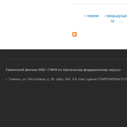
« первая
‹ предыдуща
16
…
Страницы
Тюменский филиал ФБУ «ТФГИ по Уральскому федеральном
г. Тюмень, ул. Республики, д. 55. офис 304, 3-й этаж (здание ГЛАВТЮМЕНЬГЕО