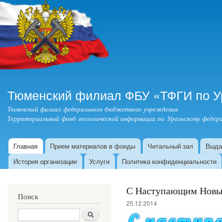
Пер
ос
со
Тюменский филиал ФБУ «ТФГИ по У
Тюменский филиал федерального бюджетного учреждения
Территориальный фонд геологической информации по Уральскому федера
Главная
Прием материалов в фонды
Читальный зал
Выда
Главное меню
История организации
Услуги
Политика конфиденциальности
С Наступающим Новым
Поиск
25.12.2014
Поиск