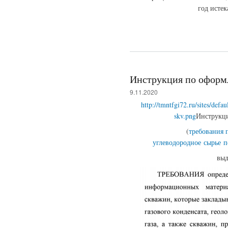
год истек
Инструкция по оформ
9.11.2020
http://tmntfgi72.ru/sites/defau
skv.png
Инструкци
(
требования 
углеводородное
сырье
п
выд