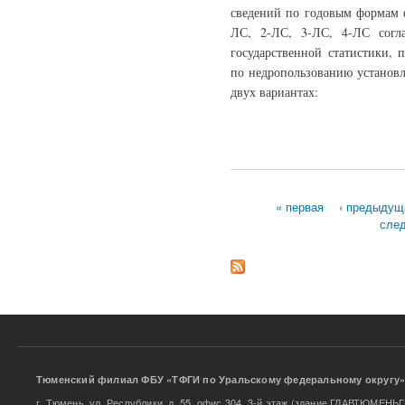
сведений по годовым формам ф
ЛС, 2-ЛС, 3-ЛС, 4-ЛС согл
государственной статистики, 
по недропользованию установл
двух вариантах:
« первая
‹ предыдущ
сле
Страницы
Тюменский филиал ФБУ «ТФГИ по Уральскому федераль
г. Тюмень, ул. Республики, д. 55. офис 304, 3-й этаж (здание ГЛАВТЮМЕН