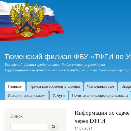
Пер
ос
со
Тюменский филиал ФБУ «ТФГИ по У
Тюменский филиал федерального бюджетного учреждения
Территориальный фонд геологической информации по Уральскому федера
Главная
Прием материалов в фонды
Читальный зал
Выда
Главное меню
История организации
Услуги
Политика конфиденциальности
Информация по сдаче 
Поиск
через ЕФГИ
Поиск
14.07.2021