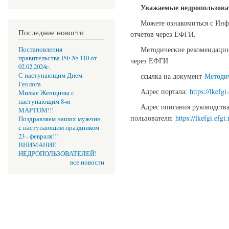
Уважаемые недропользов
Можете ознакомиться с Инф
Последние новости
отчетов через ЕФГИ.
Методические рекомендации
Постановления
правительства РФ № 110 от
через ЕФГИ
02.02.2024г.
С наступающим Днем
ссылка на документ
Методи
Геолога
Адрес портала:
https://lkefgi
Милые Женщины с
наступающим 8-м
Адрес описания руководств
МАРТОМ!!!
пользователя:
https://lkefgi.efgi
Поздравляем наших мужчин
с наступающим праздником
23 - февраля!!!
ВНИМАНИЕ
НЕДРОПОЛЬЗОВАТЕЛЕЙ!
все новости