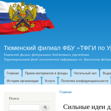
Пер
ос
со
Тюменский филиал ФБУ «ТФГИ по У
Тюменский филиал федерального бюджетного учреждения
Территориальный фонд геологической информации по Уральскому федера
Главная
Прием материалов в фонды
Читальный зал
Выда
Главное меню
История организации
Услуги
Политика конфиденциальности
Главная
Вы здесь
Поиск
Сильные идеи д
Поиск