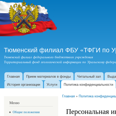
Пер
ос
со
Тюменский филиал ФБУ «ТФГИ по У
Тюменский филиал федерального бюджетного учреждения
Территориальный фонд геологической информации по Уральскому федера
Главная
Прием материалов в фонды
Читальный зал
Выда
Главное меню
История организации
Услуги
Политика конфиденциальности
Главная
»
Политика конфиденциа
Вы здесь
Меню
Персональная 
Общие положения