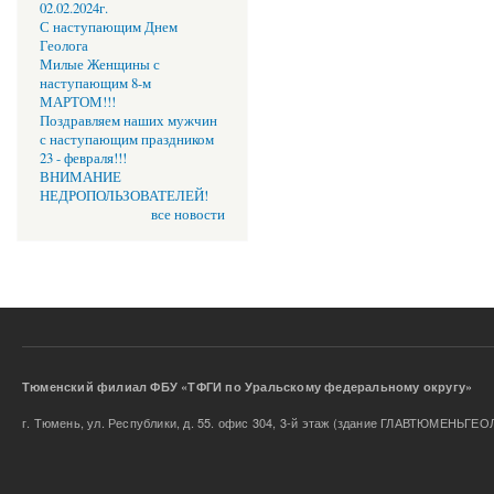
02.02.2024г.
С наступающим Днем
Геолога
Милые Женщины с
наступающим 8-м
МАРТОМ!!!
Поздравляем наших мужчин
с наступающим праздником
23 - февраля!!!
ВНИМАНИЕ
НЕДРОПОЛЬЗОВАТЕЛЕЙ!
все новости
Тюменский филиал ФБУ «ТФГИ по Уральскому федеральном
г. Тюмень, ул. Республики, д. 55. офис 304, 3-й этаж (здание ГЛАВТЮМЕНЬГЕО