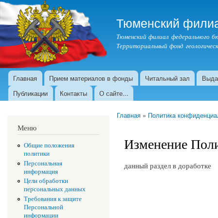
Тюменский филиа
Тюменский филиал федерального 
Территориальный фонд геологическ
Главная
Прием материалов в фонды
Читальный зал
Выда
Главное меню
Публикации
Контакты
О сайте...
Главная
»
Политика конфиденциа
Вы здесь
Меню
Изменение Пол
Общие положения
политики
Персональная
данный раздел в доработке
информация
Цели обработки
персональных данных
Требования к защите
Персональной
информации