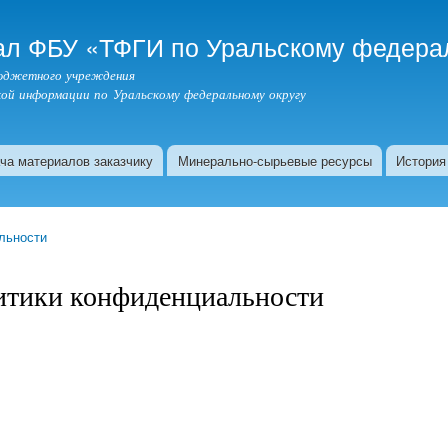
Перейти к
основному
л ФБУ «ТФГИ по Уральскому федерал
содержанию
бюджетного учреждения
ой информации по Уральскому федеральному округу
ча материалов заказчику
Минерально-сырьевые ресурсы
История
льности
итики конфиденциальности